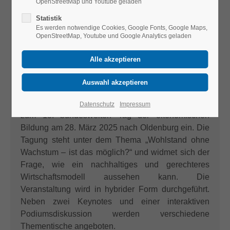
OpenStreetMap und Youtube geladen
Statistik
Es werden notwendige Cookies, Google Fonts, Google Maps,
OpenStreetMap, Youtube und Google Analytics geladen
Der Verband ökonomische Bildung an
allgemeinbildenden Schulen e. V. (VÖBAS) lädt
Datenschutz
Impressum
zum 18. bundesweiten Tag der ökonomischen
Bildung am 28. März 2025 nach Oldenburg ein. Die
Tagung steht unter dem Thema „Wohlstand ohne
Wachstum – ist das möglich?“ und widmet sich der
Frage, wie ein nachhaltiges und gerechteres
Wirtschaftsmodell aussehen kann. Die
Veranstaltung wird in hybrider Form durchgeführt.
Neben zwei Keynotes und einer interaktiven
Podiumsdiskussion werden verschiedene
Thementische angeboten.