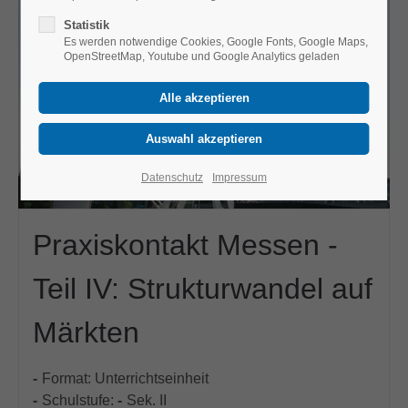
Statistik
Es werden notwendige Cookies, Google Fonts, Google Maps,
OpenStreetMap, Youtube und Google Analytics geladen
Datenschutz
Impressum
Praxiskontakt Messen -
Teil IV: Strukturwandel auf
Märkten
Format:
Unterrichtseinheit
Schulstufe:
Sek. II