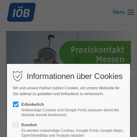
Menu
Informationen über Cookies
Wir und unsere Partner nutzen Cookies, um unsere Webseite für
Sie optimal zu gestalten und fortlaufend zu verbessern.
Erforderlich
Notwendige Cookies und Google Fonts zulassen damit die
Website korrekt funktioniert
Komfort
Es werden notwendige Cookies, Google Fonts, Google Maps,
OpenStreetMap und Youtube geladen