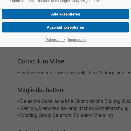
OpenStreetMap, Youtube und Google Analytics geladen
Empirische Lehr- Lernforschung
Publikationen und wissenschaftliche Vor
Eine Liste der Publikationen von Miriam Reußner find
Datenschutz
Impressum
Eine Liste über die wissenschaftlichen Vorträge von D
Curriculum Vitae:
Eine Liste über die wissenschaftlichen Vorträge von D
Mitgliedschaften:
•
Deutsche Gesellschaft für Ökonomische Bildung (D
•
Sektion „Methoden der empirischen Sozialforschung“ 
•
Working Group Structural Equation Modeling