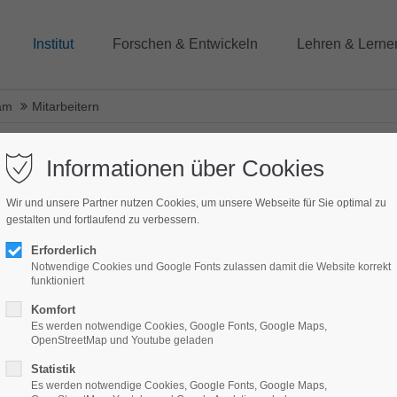
Institut
Forschen & Entwickeln
Lehren & Lerne
am
Mitarbeitern
Informationen über Cookies
hung"
Wir und unsere Partner nutzen Cookies, um unsere Webseite für Sie optimal zu
gestalten und fortlaufend zu verbessern.
Kontakt
Erforderlich
Notwendige Cookies und Google Fonts zulassen damit die Website korrekt
funktioniert
Telefon: +49-44136130337
Fax: +49-44136130399
Komfort
E-Mail:
reussner@ioeb.de
Es werden notwendige Cookies, Google Fonts, Google Maps,
OpenStreetMap und Youtube geladen
Statistik
Forschungsgebiete:
Es werden notwendige Cookies, Google Fonts, Google Maps,