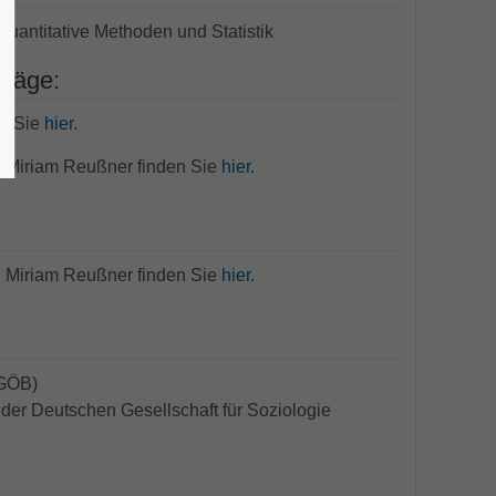
Quantitative Methoden und Statistik
träge:
en Sie
hier
.
r. Miriam Reußner finden Sie
hier.
r. Miriam Reußner finden Sie
hier.
eGÖB)
der Deutschen Gesellschaft für Soziologie