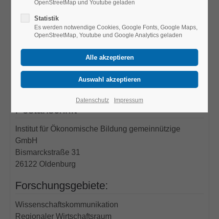
OpenStreetMap und Youtube geladen
Statistik
Es werden notwendige Cookies, Google Fonts, Google Maps,
OpenStreetMap, Youtube und Google Analytics geladen
Kontakt
Telefon: +49-44136130346
Fax: +49-44136130399
E-Mail:
grebener@ioeb.de
Datenschutz
Impressum
Postanschrift
Institut für Ökonomische Bildung gemeinnützige
GmbH
Bismarckstraße 31
26122
Oldenburg
Forschungsgebiete:
Wissenschaftskommunikation
Regionaler Wirtschaftsraum