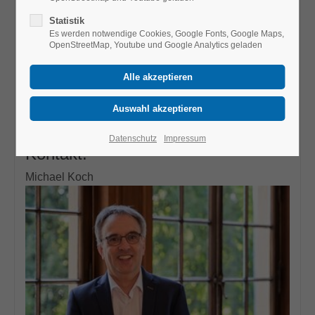
Förderer:
Statistik
Bremer Landesbank
Es werden notwendige Cookies, Google Fonts, Google Maps,
OpenStreetMap, Youtube und Google Analytics geladen
Laufzeit:
2011 - 2013
Partner:
Landesinstitut für Schule Bremen (LIS)
Datenschutz
Impressum
Kontakt:
Michael Koch