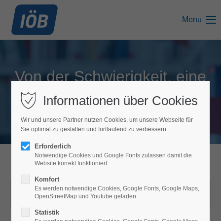
Menu
Von der Schwierigkeit, eine
Balance zu finden
Informationen über Cookies
Wir und unsere Partner nutzen Cookies, um unsere Webseite für
Sie optimal zu gestalten und fortlaufend zu verbessern.
Erforderlich
Notwendige Cookies und Google Fonts zulassen damit die
Website korrekt funktioniert
Publikationstyp:
Beitrag in Fachzeitschrift
Komfort
Es werden notwendige Cookies, Google Fonts, Google Maps,
Titel:
Von der Schwierigkeit, eine Balance zu
OpenStreetMap und Youtube geladen
finden
Statistik
Untertitel:
Die (Un-)Vereinbarkeit von Arbeit und