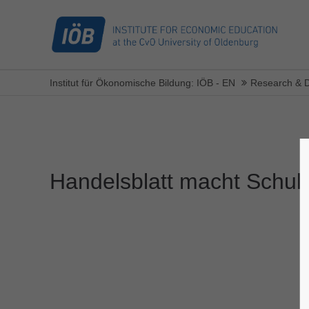
Institut für Ökonomische Bildung: IÖB - EN
Research & 
Handelsblatt macht Schule